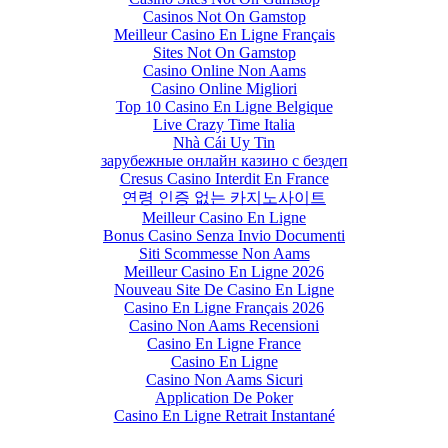
Casinos Not On Gamstop
Meilleur Casino En Ligne Français
Sites Not On Gamstop
Casino Online Non Aams
Casino Online Migliori
Top 10 Casino En Ligne Belgique
Live Crazy Time Italia
Nhà Cái Uy Tin
зарубежные онлайн казино с бездеп
Cresus Casino Interdit En France
연령 인증 없는 카지노사이트
Meilleur Casino En Ligne
Bonus Casino Senza Invio Documenti
Siti Scommesse Non Aams
Meilleur Casino En Ligne 2026
Nouveau Site De Casino En Ligne
Casino En Ligne Français 2026
Casino Non Aams Recensioni
Casino En Ligne France
Casino En Ligne
Casino Non Aams Sicuri
Application De Poker
Casino En Ligne Retrait Instantané