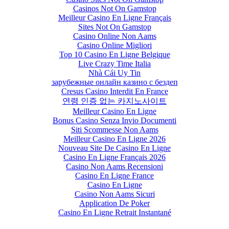
Casinos Not On Gamstop
Meilleur Casino En Ligne Français
Sites Not On Gamstop
Casino Online Non Aams
Casino Online Migliori
Top 10 Casino En Ligne Belgique
Live Crazy Time Italia
Nhà Cái Uy Tin
зарубежные онлайн казино с бездеп
Cresus Casino Interdit En France
연령 인증 없는 카지노사이트
Meilleur Casino En Ligne
Bonus Casino Senza Invio Documenti
Siti Scommesse Non Aams
Meilleur Casino En Ligne 2026
Nouveau Site De Casino En Ligne
Casino En Ligne Français 2026
Casino Non Aams Recensioni
Casino En Ligne France
Casino En Ligne
Casino Non Aams Sicuri
Application De Poker
Casino En Ligne Retrait Instantané