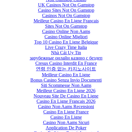
UK Casinos Not On Gamstop
Casino Sites Not On Gamstop
Casinos Not On Gamstop
Meilleur Casino En Ligne Français
Sites Not On Gamstop
Casino Online Non Aams
Casino Online Migliori
Top 10 Casino En Ligne Belgique
Live Crazy Time Italia
Nhà Cái Uy Tin
зарубежные онлайн казино с бездеп
Cresus Casino Interdit En France
연령 인증 없는 카지노사이트
Meilleur Casino En Ligne
Bonus Casino Senza Invio Documenti
Siti Scommesse Non Aams
Meilleur Casino En Ligne 2026
Nouveau Site De Casino En Ligne
Casino En Ligne Français 2026
Casino Non Aams Recensioni
Casino En Ligne France
Casino En Ligne
Casino Non Aams Sicuri
Application De Poker