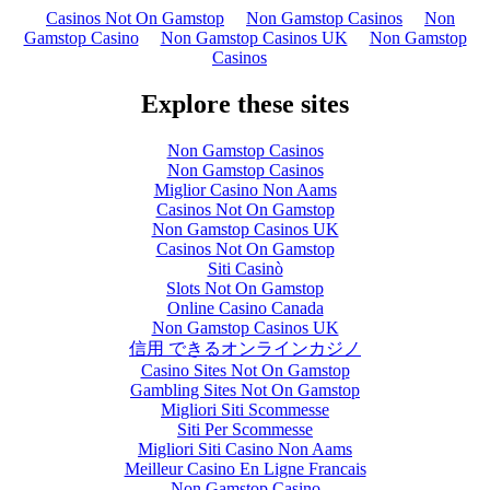
Casinos Not On Gamstop
Non Gamstop Casinos
Non
Gamstop Casino
Non Gamstop Casinos UK
Non Gamstop
Casinos
Explore these sites
Non Gamstop Casinos
Non Gamstop Casinos
Miglior Casino Non Aams
Casinos Not On Gamstop
Non Gamstop Casinos UK
Casinos Not On Gamstop
Siti Casinò
Slots Not On Gamstop
Online Casino Canada
Non Gamstop Casinos UK
信用 できるオンラインカジノ
Casino Sites Not On Gamstop
Gambling Sites Not On Gamstop
Migliori Siti Scommesse
Siti Per Scommesse
Migliori Siti Casino Non Aams
Meilleur Casino En Ligne Francais
Non Gamstop Casino