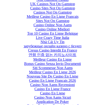
UK Casinos Not On Gamstop
Casino Sites Not On Gamstop
Casinos Not On Gamstop
Meilleur Casino En Ligne Français
Sites Not On Gamstop
Casino Online Non Aams
Casino Online Migliori
Top 10 Casino En Ligne Belgique
Live Crazy Time Italia
Nhà Cái Uy Tin
зарубежные онлайн казино с бездеп
Cresus Casino Interdit En France
연령 인증 없는 카지노사이트
Meilleur Casino En Ligne
Bonus Casino Senza Invio Documenti
Siti Scommesse Non Aams
Meilleur Casino En Ligne 2026
Nouveau Site De Casino En Ligne
Casino En Ligne Français 2026
Casino Non Aams Recensioni
Casino En Ligne France
Casino En Ligne
Casino Non Aams Sicuri
Application De Poker