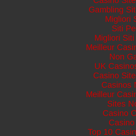
Casino Sit
Gambling Si
Migliori
Siti 
Migliori Si
Meilleur Casi
Non Ga
UK Casino
Casino Sit
Casinos 
Meilleur Casi
Sites 
Casino 
Casino 
Top 10 Casin